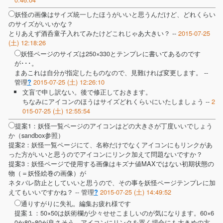
妖怪の画像はサイズ統一したほうがいいと思うんだけど、どれくらい
のサイズがいいかな？
とりあえず酒呑童子入れてみたけどこれじゃあ大きい？ --
2015-07-25
(土) 12:18:26
妖怪ページのサイズは250×330とテンプレに書いてあるのです
が･･･。
まあこれは自分が指定したものなので、見難ければ変更します。 --
管理
2015-07-25 (土) 12:26:10
?
文盲で申し訳ない。後で修正しておきます。
ちなみにアイコンのほうはサイズどれくらいにいたしましょう --
2
015-07-25 (土) 12:55:54
提案1：妖怪一覧ページのアイコンはどの大きさが丁度いいでしょう
か（sandbox参照）
提案2：妖怪一覧ページにて、名称だけでなくアイコンにもリンクがあ
った方がいいと思うのでアイコンにリンク加えて問題ないですか？
提案3：妖怪ページで使用する画像はキズナ値MAXではない初期状態の
物（＝妖怪絵巻の画像）が
ネタバレ防止としていいと思うので、その事を妖怪ページテンプレに加
えてもいいですかね？ --
管理
2015-07-25 (土) 14:49:52
?
通りすがりに失礼。編集お疲れ様です
提案１：50×50は妖術欄が少々せせこましいのが気になります。60×6
0か80×80が良さそう。アイコンにリンクを置く場合にも大きめの方