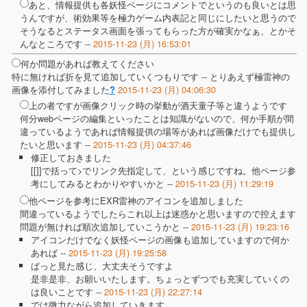
あと、情報提供も各妖怪ページにコメントでというのも良いとは思
うんですが、術効果等を極力ゲーム内表記と同じにしたいと思うので
そうなるとステータス画面を張ってもらった方が確実かなぁ、とかそ
んなところです --
2015-11-23 (月) 16:53:01
何か問題があれば教えてください
特に無ければ折を見て追加していくつもりです --
とりあえず極雷神の
画像を添付してみました
2015-11-23 (月) 04:06:30
?
上の者ですが画像クリック時の挙動が酒天童子等と違うようです
何分webページの編集といったことは知識がないので、何か手順が間
違っているようであれば情報提供の場等があれば画像だけでも提供し
たいと思います --
2015-11-23 (月) 04:37:46
修正しておきました
[[]]で括って>でリンク先指定して、という感じですね。他ページ参
考にしてみるとわかりやすいかと --
2015-11-23 (月) 11:29:19
他ページを参考にEXR雷神のアイコンを追加しました
間違っているようでしたらこれ以上は迷惑かと思いますので控えます
問題が無ければ順次追加していこうかと --
2015-11-23 (月) 19:23:16
アイコンだけでなく妖怪ページの画像も追加していますので何か
あれば --
2015-11-23 (月) 19:25:58
ぱっと見た感じ、大丈夫そうですよ
是非是非、お願いいたします。ちょっとずつでも充実していくの
は良いことです --
2015-11-23 (月) 22:27:14
では微力ながら追加していきます