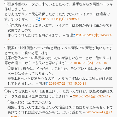
豆腐小僧のデータが出来ていましたので、勝手ながら水属性ページを
作成しました。
とりあえずリンク元を確保したかっただけなのでレイアウトは適当で
す。すみません。 --
C
2015-07-22 (水) 23:38:59
?
作成ありがとうございます。レイアウトは必要があれば後からでも
変更できるので
作ってくれただけでも助かります。 --
管理
2015-07-23 (木) 14:48:4
?
4
提案1：妖怪個別ページの速と運はレベル/煩悩での変動が無いんでま
とめちゃって良いと思います
提案2:憑依ルートの早見表みたいなのが欲しいなー、とか。他のリスト
等が出揃ってからでも良いと思いますが --
2015-07-23 (木) 12:42:10
提案1：確かに。うっかりしてました。テンプレと既にあった妖怪
ページは修正しておきました。
提案2:あったら便利そうなので、とりあえずMenuBarに項目だけ追加
しておきました。 --
管理
2015-07-23 (木) 15:00:31
?
持ってる妖怪くらいは画像上げようと思うんでけど、妖怪の画像はス
テータス画面より全体図のほうが良さげ？ --
2015-07-24 (金) 09:54:19
個人的には全体のが良いな
編集出来ないんで誰か任せたって場合はステ画面とかとかもセットで
あげてくれれば誰かがやるかもね、という感じで --
2015-07-24 (金) 1
0:46:04