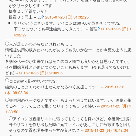
がクリックしやすいです
提案２：問題ないかと
提案３：同上 --
Lu
2015-07-26 (日) 01:32:25
?
ありがとうございます。アイコンは60×60が良さそうですね。
下二つについても早速編集してきます。 --
管理
2015-07-26 (日) 1
?
4:32:27
人が居るかわからないけれども……
情報提供用の板みたいなのがあっても良いかなー、とか今更のように思
いました
各妖怪ページが出来てればそこのコメ欄でも良いかとは思うんですが、
イベ開始直後とか追いつかないこともありますし(今も足りてないけれ
ども) --
2015-10-25 (日) 09:00:05
ココのwiki見やすいですね！
編集のことよくわかりませんがなるべく支援します！ --
2015-11-12
(木) 08:08:34
提供用のページなんですが、ちょっと考えてはいます。が、画像が集
まるページってことで重くなりそうでちょっと怖い --
2015-11-23 (月) 1
1:33:50
アイコンは直接リストに張ってもらっても良いけど、今後属性別以
外のリストを作り出した時に元ファイルがあちこちに分散すると困り
そうなので置き場を作った方が良さ気？ --
2015-11-23 (月) 16:48:34