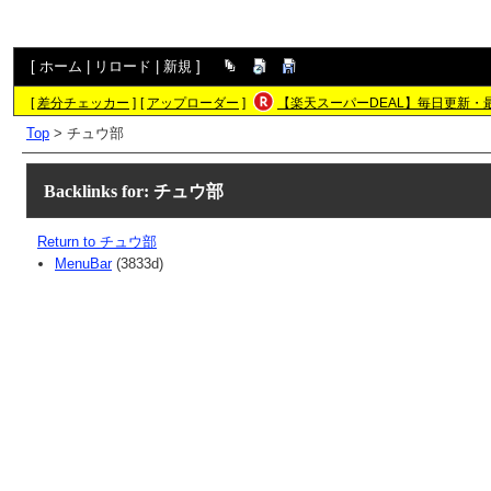
[
ホーム
|
リロード
|
新規
]
[
差分チェッカー
]
[
アップローダー
]
【楽天スーパーDEAL】毎日更新・
Top
> チュウ部
Backlinks for: チュウ部
Return to チュウ部
MenuBar
(3833d)